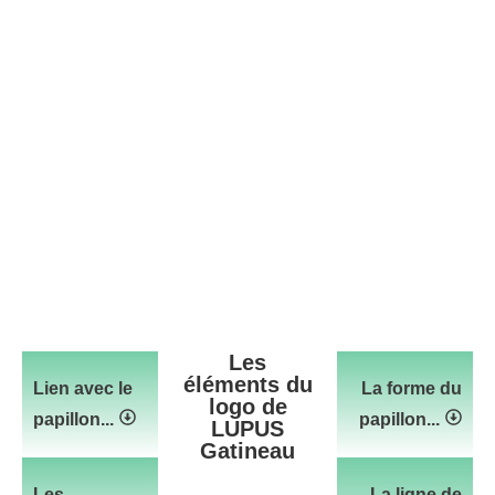
Les
éléments du
Lien avec le
La forme du
logo de
papillon...
papillon...
LUPUS
Gatineau
Les
La ligne de