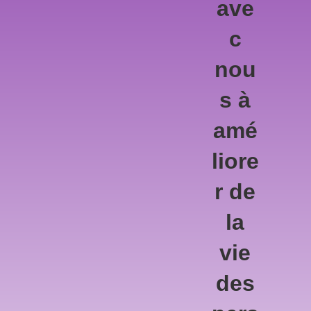
ave
c
nou
s à
amé
liore
r de
la
vie
des