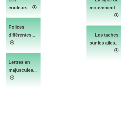
couleurs...
mouvement...
Polices
différentes...
Les taches
sur les ailes...
Lettres en
majuscules...