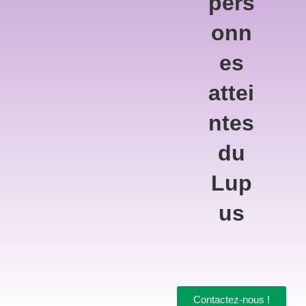
pers
onn
es
attei
ntes
du
Lup
us
Contactez-nous !